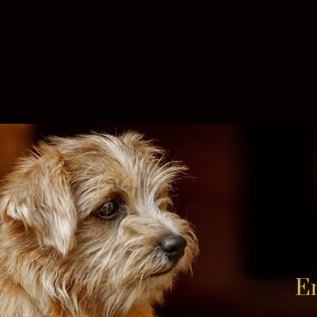
Puppies Available Cachorros Disponibles
October
Norfolk Terriers
E