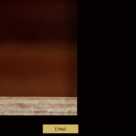
rfolk, terrier,
dor, criadero
E.Mail