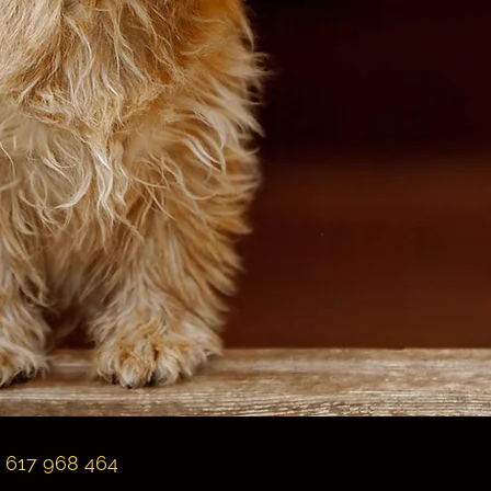
criadores, no
criador,cria
617 968 464